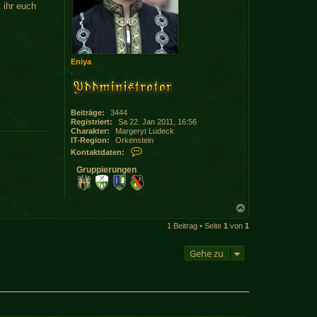
 ihr euch
Eniya
.
Beiträge:
3444
Registriert:
Sa 22. Jan 2011, 16:56
Charakter:
Margeryt Ludeck
IT-Region:
Orkenstein
K
Kontaktdaten:
o
n
Gruppierungen
t
a
k
t
N
d
a
a
1 Beitrag • Seite
1
von
1
c
t
h
e
o
n
Gehe zu
b
v
e
o
n
n
E
n
i
y