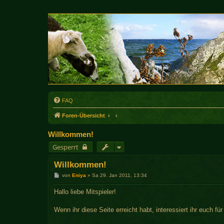
FAQ
Foren-Übersicht
Willkommen!
Gesperrt
Willkommen!
B
von
Eniya
»
Sa 29. Jan 2011, 13:34
e
i
Hallo liebe Mitspieler!
t
r
a
Wenn ihr diese Seite erreicht habt, interessiert ihr euch fü
g