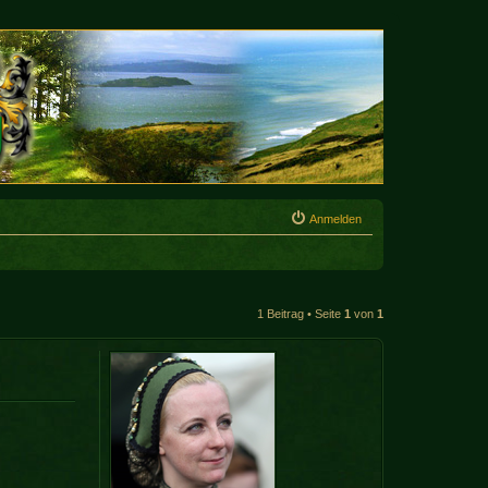
Anmelden
1 Beitrag • Seite
1
von
1