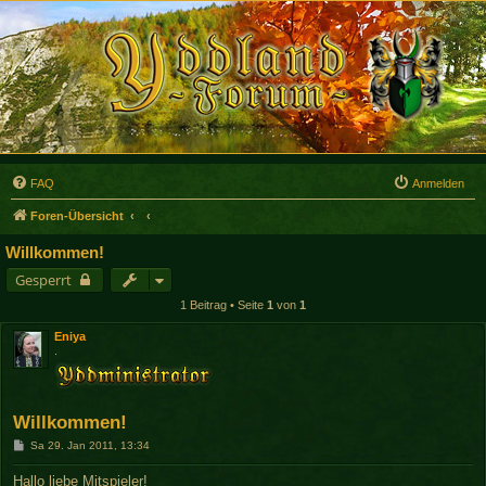
FAQ
Anmelden
Foren-Übersicht
Willkommen!
Gesperrt
1 Beitrag • Seite
1
von
1
Eniya
.
Willkommen!
B
Sa 29. Jan 2011, 13:34
e
i
Hallo liebe Mitspieler!
t