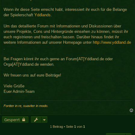
r
a
Wenn ihr diese Seite erreicht habt, interessiert ihr euch für die Belange
g
der Spielerschaft
Yddlands
.
Um das detaillierte Forum mit Informationen und Diskussionen über
unsere Projekte, Cons und Hintergründe einsehen zu können, müsst ihr
euch registrieren und freischalten lassen. Darüber hinaus findet ihr
weitere Informationen auf unserer Homepage unter
http://www.yddland.de
.
Bei Fragen könnt ihr euch gerne an Forum[AT]Yddland.de oder
Orga[AT]Yddland.de wenden.
Wir freuen uns auf eure Beiträge!
Viele Grüße
Euer Admin-Team
Fortiter in re, suaviter in modo.
Gesperrt
1 Beitrag • Seite
1
von
1