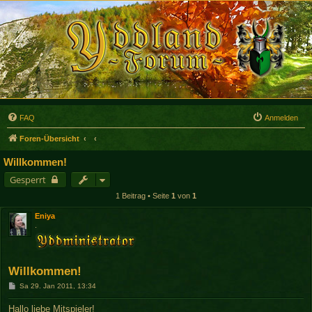
FAQ
Anmelden
Foren-Übersicht
Willkommen!
Gesperrt
1 Beitrag • Seite
1
von
1
Eniya
.
Willkommen!
B
Sa 29. Jan 2011, 13:34
e
i
Hallo liebe Mitspieler!
t