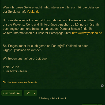
r
a
Wenn ihr diese Seite erreicht habt, interessiert ihr euch für die Belange
g
der Spielerschaft
Yddlands
.
Um das detaillierte Forum mit Informationen und Diskussionen über
unsere Projekte, Cons und Hintergründe einsehen zu können, müsst ihr
euch registrieren und freischalten lassen. Darüber hinaus findet ihr
weitere Informationen auf unserer Homepage unter
http://www.yddland.de
.
Bei Fragen könnt ihr euch gerne an Forum[AT]Yddland.de oder
Orga[AT]Yddland.de wenden.
Wir freuen uns auf eure Beiträge!
Viele Grüße
Euer Admin-Team
Fortiter in re, suaviter in modo.
Gesperrt
1 Beitrag • Seite
1
von
1