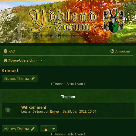
FAQ
Anmelden
Foren-Übersicht
Kontakt
Neues Thema
1 Thema • Seite
1
von
1
Themen
Willkommen!
Letzter Beitrag von
Eniya
«
Sa 29. Jan 2011, 13:34
Neues Thema
1 Thema • Seite
1
von
1