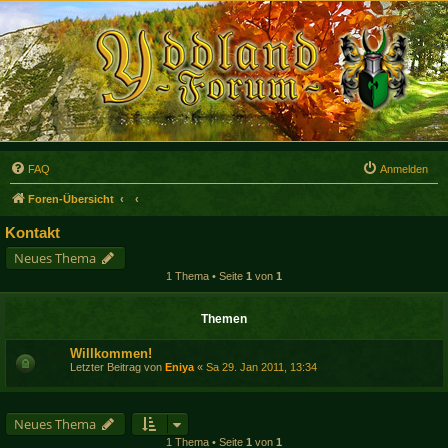
FAQ
Anmelden
Foren-Übersicht
Kontakt
Neues Thema
1 Thema • Seite
1
von
1
Themen
Willkommen!
Letzter Beitrag von
Eniya
«
Sa 29. Jan 2011, 13:34
Neues Thema
1 Thema • Seite
1
von
1