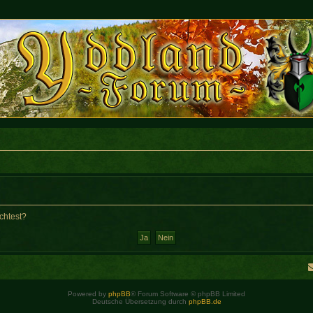
chtest?
Powered by
phpBB
® Forum Software © phpBB Limited
Deutsche Übersetzung durch
phpBB.de