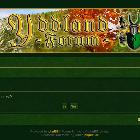
chtest?
Powered by
phpBB
® Forum Software © phpBB Limited
Deutsche Übersetzung durch
phpBB.de