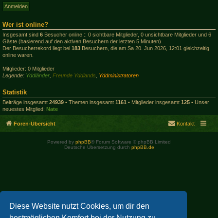
Wer ist online?
Insgesamt sind
6
Besucher online :: 0 sichtbare Mitglieder, 0 unsichtbare Mitglieder und 6
Gäste (basierend auf den aktiven Besuchern der letzten 5 Minuten)
Der Besucherrekord liegt bei
183
Besuchern, die am Sa 20. Jun 2026, 12:01 gleichzeitig
online waren.
Mitglieder: 0 Mitglieder
Legende:
Yddländer
,
Freunde Yddlands
,
Yddministratoren
Statistik
Beiträge insgesamt
24939
• Themen insgesamt
1161
• Mitglieder insgesamt
125
• Unser
neuestes Mitglied:
Nate
Foren-Übersicht
Kontakt
Powered by
phpBB
® Forum Software © phpBB Limited
Deutsche Übersetzung durch
phpBB.de
Diese Website nutzt Cookies, um dir den
bestmöglichen Komfort bei der Nutzung zu