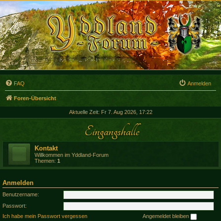
FAQ
Anmelden
Foren-Übersicht
Aktuelle Zeit: Fr 7. Aug 2026, 17:22
Eingangshalle
Kontakt
Willkommen im Yddland-Forum
Themen:
1
Anmelden
Benutzername:
Passwort:
Ich habe mein Passwort vergessen
Angemeldet bleiben