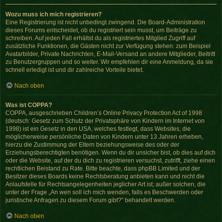
Wozu muss ich mich registrieren?
Eine Registrierung ist nicht unbedingt zwingend. Die Board-Administration
dieses Forums entscheidet, ob du registriert sein musst, um Beiträge zu
schreiben. Auf jeden Fall erhältst du als registriertes Mitglied Zugriff auf
zusätzliche Funktionen, die Gästen nicht zur Verfügung stehen: zum Beispiel
Avatarbilder, Private Nachrichten, E-Mail-Versand an andere Mitglieder, Beitritt
zu Benutzergruppen und so weiter. Wir empfehlen dir eine Anmeldung, da sie
schnell erledigt ist und dir zahlreiche Vorteile bietet.
Nach oben
Was ist COPPA?
COPPA, ausgeschrieben Children’s Online Privacy Protection Act of 1998
(deutsch: Gesetz zum Schutz der Privatsphäre von Kindern im Internet von
1998) ist ein Gesetz in den USA, welches festlegt, dass Websites, die
möglicherweise persönliche Daten von Kindern unter 13 Jahren erheben,
hierzu die Zustimmung der Eltern beziehungsweise des oder der
Erziehungsberechtigten benötigen. Wenn du dir unsicher bist, ob dies auf dich
oder die Website, auf der du dich zu registrieren versuchst, zutrifft, ziehe einen
rechtlichen Beistand zu Rate. Bitte beachte, dass phpBB Limited und der
Besitzer dieses Boards keine Rechtsberatung anbieten kann und nicht die
Anlaufstelle für Rechtsangelegenheiten jeglicher Art ist; außer solchen, die
unter der Frage „An wen soll ich mich wenden, falls es Beschwerden oder
juristische Anfragen zu diesem Forum gibt?“ behandelt werden.
Nach oben