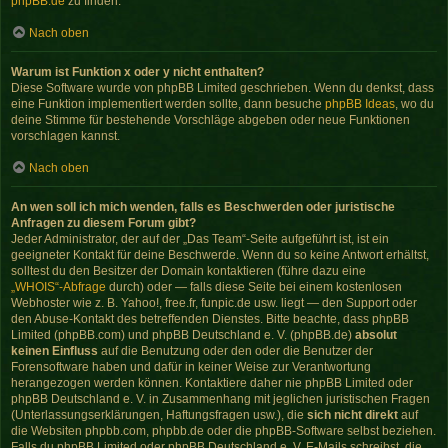
phpBB.de
zu finden.
Nach oben
Warum ist Funktion x oder y nicht enthalten?
Diese Software wurde von phpBB Limited geschrieben. Wenn du denkst, dass
eine Funktion implementiert werden sollte, dann besuche
phpBB Ideas
, wo du
deine Stimme für bestehende Vorschläge abgeben oder neue Funktionen
vorschlagen kannst.
Nach oben
An wen soll ich mich wenden, falls es Beschwerden oder juristische
Anfragen zu diesem Forum gibt?
Jeder Administrator, der auf der „Das Team“-Seite aufgeführt ist, ist ein
geeigneter Kontakt für deine Beschwerde. Wenn du so keine Antwort erhältst,
solltest du den Besitzer der Domain kontaktieren (führe dazu eine
„WHOIS“-Abfrage
durch) oder — falls diese Seite bei einem kostenlosen
Webhoster wie z. B. Yahoo!, free.fr, funpic.de usw. liegt — den Support oder
den Abuse-Kontakt des betreffenden Dienstes. Bitte beachte, dass phpBB
Limited (phpBB.com) und phpBB Deutschland e. V. (phpBB.de)
absolut
keinen Einfluss
auf die Benutzung oder den oder die Benutzer der
Forensoftware haben und dafür in keiner Weise zur Verantwortung
herangezogen werden können. Kontaktiere daher nie phpBB Limited oder
phpBB Deutschland e. V. in Zusammenhang mit jeglichen juristischen Fragen
(Unterlassungserklärungen, Haftungsfragen usw.), die
sich nicht direkt
auf
die Websiten phpbb.com, phpbb.de oder die phpBB-Software selbst beziehen.
Falls du phpBB Limited oder phpBB Deutschland e. V. E-Mails schreibst, die