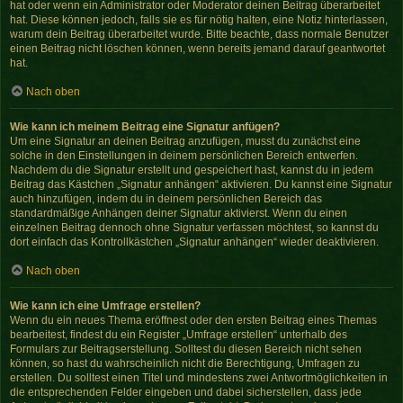
hat oder wenn ein Administrator oder Moderator deinen Beitrag überarbeitet
hat. Diese können jedoch, falls sie es für nötig halten, eine Notiz hinterlassen,
warum dein Beitrag überarbeitet wurde. Bitte beachte, dass normale Benutzer
einen Beitrag nicht löschen können, wenn bereits jemand darauf geantwortet
hat.
Nach oben
Wie kann ich meinem Beitrag eine Signatur anfügen?
Um eine Signatur an deinen Beitrag anzufügen, musst du zunächst eine
solche in den Einstellungen in deinem persönlichen Bereich entwerfen.
Nachdem du die Signatur erstellt und gespeichert hast, kannst du in jedem
Beitrag das Kästchen „Signatur anhängen“ aktivieren. Du kannst eine Signatur
auch hinzufügen, indem du in deinem persönlichen Bereich das
standardmäßige Anhängen deiner Signatur aktivierst. Wenn du einen
einzelnen Beitrag dennoch ohne Signatur verfassen möchtest, so kannst du
dort einfach das Kontrollkästchen „Signatur anhängen“ wieder deaktivieren.
Nach oben
Wie kann ich eine Umfrage erstellen?
Wenn du ein neues Thema eröffnest oder den ersten Beitrag eines Themas
bearbeitest, findest du ein Register „Umfrage erstellen“ unterhalb des
Formulars zur Beitragserstellung. Solltest du diesen Bereich nicht sehen
können, so hast du wahrscheinlich nicht die Berechtigung, Umfragen zu
erstellen. Du solltest einen Titel und mindestens zwei Antwortmöglichkeiten in
die entsprechenden Felder eingeben und dabei sicherstellen, dass jede