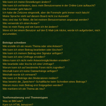
Wie kann ich meine Einstellungen ändern?
Wie kann ich verhindern, dass mein Benutzername in der Online-Liste auftaucht?
Die Forenuhr geht falsch!
Ich habe die Zeitzone eingestellt, aber die Forenuhr geht immer noch falsch!
Meine Sprache steht auf diesem Board nicht zur Auswahl!
Was sind das für Bilder, die bei meinem Benutzernamen angezeigt werden?
Wie verwende ich einen Avatar?
Was ist mein Rang und wie kann ich ihn ändern?
Wenn ich bei einem Benutzer auf den E-Mail-Link klicke, werde ich aufgefordert, mich
anzumelden.
Beiträge schreiben
Wie erstelle ich ein neues Thema oder eine Antwort?
Wie kann ich einen Beitrag bearbeiten oder löschen?
Wie kann ich meinem Beitrag eine Signatur anfügen?
Wie kann ich eine Umfrage erstellen?
Wieso kann ich nicht mehr Antwortmöglichkeiten erstellen?
Wie bearbeite oder lösche ich eine Umfrage?
Warum kann ich auf bestimmte Foren nicht zugreifen?
Weshalb kann ich keine Dateianhänge anfügen?
Weshalb wurde ich verwarnt?
Wie kann ich Beiträge den Moderatoren melden?
Was bewirkt die „Speichern“-Schaltfläche beim Schreiben eines Beitrags?
Warum muss mein Beitrag erst freigegeben werden?
Wie markiere ich ein Thema als neu?
Textformatierung und Thementypen
Was ist BBCode?
Kann ich HTML benutzen?