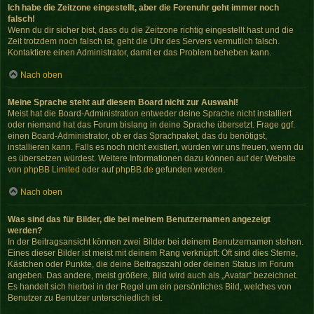
Ich habe die Zeitzone eingestellt, aber die Forenuhr geht immer noch
falsch!
Wenn du dir sicher bist, dass du die Zeitzone richtig eingestellt hast und die
Zeit trotzdem noch falsch ist, geht die Uhr des Servers vermutlich falsch.
Kontaktiere einen Administrator, damit er das Problem beheben kann.
Nach oben
Meine Sprache steht auf diesem Board nicht zur Auswahl!
Meist hat die Board-Administration entweder deine Sprache nicht installiert
oder niemand hat das Forum bislang in deine Sprache übersetzt. Frage ggf.
einen Board-Administrator, ob er das Sprachpaket, das du benötigst,
installieren kann. Falls es noch nicht existiert, würden wir uns freuen, wenn du
es übersetzen würdest. Weitere Informationen dazu können auf der Website
von
phpBB Limited
oder auf
phpBB.de
gefunden werden.
Nach oben
Was sind das für Bilder, die bei meinem Benutzernamen angezeigt
werden?
In der Beitragsansicht können zwei Bilder bei deinem Benutzernamen stehen.
Eines dieser Bilder ist meist mit deinem Rang verknüpft: Oft sind dies Sterne,
Kästchen oder Punkte, die deine Beitragszahl oder deinen Status im Forum
angeben. Das andere, meist größere, Bild wird auch als „Avatar“ bezeichnet.
Es handelt sich hierbei in der Regel um ein persönliches Bild, welches von
Benutzer zu Benutzer unterschiedlich ist.