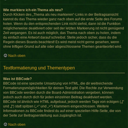
Wie markiere ich ein Thema als neu?
Durch Klicken des „Thema als neu markieren“-Links in der Beitragsansicht
kannst du das Thema wieder ganz nach oben auf die erste Seite des Forums
holen. Wenn du den entsprechenden Link nicht siehst, dann ist die Funktion
möglicherweise deaktiviert oder seit der letzten Markierung ist nicht genügend
Zeit vergangen. Es ist auch möglich, das Thema nach oben zu holen, indem
du einfach eine Antwort darauf schreibst. Stelle jedoch sicher, dass du die
Regeln dieses Boards beachtest! Es wird meist nicht gerne gesehen, wenn
ohne triftigen Grund auf alte oder abgeschlossene Themen geantwortet wird.
Nach oben
Textformatierung und Thementypen
Was ist BBCode?
BBCode ist eine spezielle Umsetzung von HTML, die dir weitreichende
Formatierungsmöglichkeiten für deinen Text gibt. Die Rechte zur Verwendung
von BBCode werden durch die Board-Administration vergeben, können
jedoch auch durch dich für jeden einzelnen Beitrag deaktiviert werden.
BBCode ist ähnlich wie HTML aufgebaut, jedoch werden Tags von eckigen („[“
und „]“) statt spitzen („<“ und „>“) Klammern eingeschlossen. Weitere
Informationen zu BBCode findest du auf einer speziellen Hilfe-Seite, die von
der Seite zur Beitragserstellung aus zugänglich ist.
Nach oben