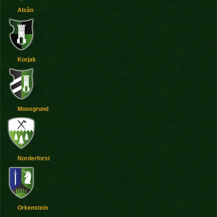
Alsân
Korjak
Moosgrund
Norderforst
Orkenstein